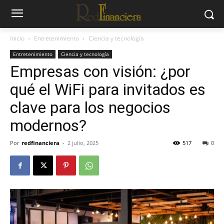
Inicio
Entretenimiento
Ciencia y tecnología
Entretenimiento
Ciencia y tecnología
Empresas con visión: ¿por
qué el WiFi para invitados es
clave para los negocios
modernos?
Por
redfinanciera
-
2 julio, 2025
517
0