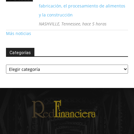
fabricación, el procesamiento de alimentos
y la construcción
NASHVILLE, Tennessee, hace 5 horas
Más noticias
Categorías
Categorías