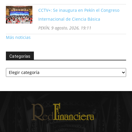
CCTV+: Se inaugura en Pekín el Congreso
Internacional de Ciencia Básica
PEKÍN, 9 agosto, 2026, 19:11
Más noticias
Categorías
Categorías