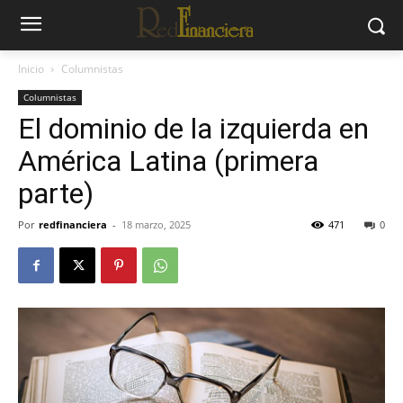
Inicio
Columnistas
Columnistas
El dominio de la izquierda en
América Latina (primera
parte)
Por
redfinanciera
-
18 marzo, 2025
471
0