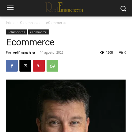
Inicio
Columnistas
eCommerce
Columnistas
eCommerce
Ecommerce
Por
redfinanciera
-
14 agosto, 2023
1308
0