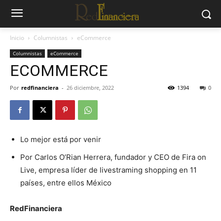
Inicio
Columnistas
eCommerce
Columnistas
eCommerce
ECOMMERCE
Por
redfinanciera
-
26 diciembre, 2022
1394
0
Lo mejor está por venir
Por Carlos O’Rian Herrera, fundador y CEO de Fira on
Live, empresa líder de livestraming shopping en 11
países, entre ellos México
RedFinanciera