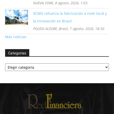
NUEVA YORK, 8 agosto, 2026, 1:03
XCMG refuerza la fabricación a nivel local y
la innovación en Brasil
POUSO ALEGRE, Brasil, 7 agosto, 2026, 18:30
Más noticias
Categorías
Categorías