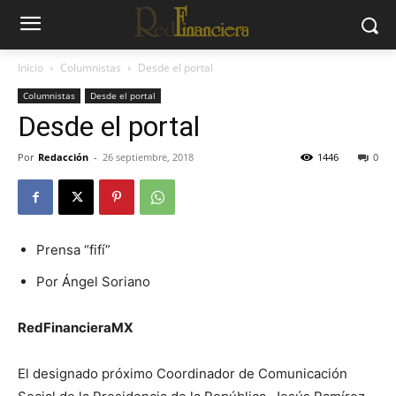
Inicio
Columnistas
Desde el portal
Columnistas
Desde el portal
Desde el portal
Por
Redacción
-
26 septiembre, 2018
1446
0
Prensa “fifí”
Por Ángel Soriano
RedFinancieraMX
El designado próximo Coordinador de Comunicación