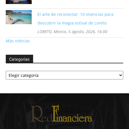
El arte de reconectar: 10 vivencias para
descubrir la magia estival de Loreto
LORETO, Mexico, 5 agosto, 2026, 16:00
Más noticias
Categorías
Categorías