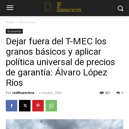
Inicio
Economía
Economía
Dejar fuera del T-MEC los
granos básicos y aplicar
política universal de precios
de garantía: Álvaro López
Ríos
Por
redfinanciera
-
2 octubre, 2025
421
0