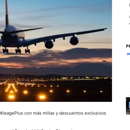
P
 MileagePlus con más millas y descuentos exclusivos