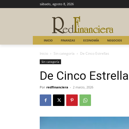
sábado, agosto 8, 2026
INICIO
FINANZAS
ECONOMÍA
NEGOCIOS
Inicio
Sin categoría
De Cinco Estrellas
Sin categoría
De Cinco Estrell
Por
redfinanciera
-
2 marzo, 2026