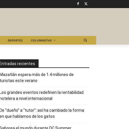
DEPORTES
COLUMNISTAS
Entradas recientes
Mazatlán espera más de 1.4 millones de
turistas este verano
Los grandes eventos redefinen la rentabilidad
hotelera a nivel internacional
De “dueño” a “tutor”: así ha cambiado la forma
en que hablamos de los gatos
Saborea el mundo durante DC Summer