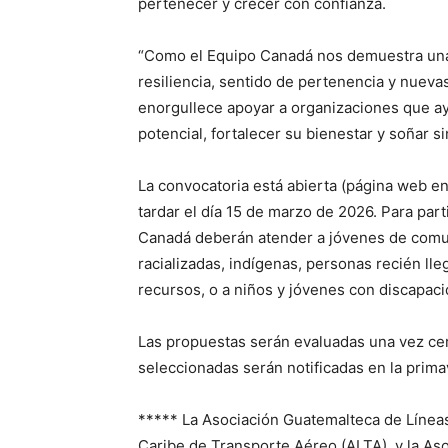
pertenecer y crecer con confianza.
“Como el Equipo Canadá nos demuestra una y
resiliencia, sentido de pertenencia y nueva
enorgullece apoyar a organizaciones que a
potencial, fortalecer su bienestar y soñar s
La convocatoria está abierta (página web en
tardar el día 15 de marzo de 2026. Para part
Canadá deberán atender a jóvenes de comun
racializadas, indígenas, personas recién ll
recursos, o a niños y jóvenes con discapacid
Las propuestas serán evaluadas una vez cer
seleccionadas serán notificadas en la prim
***** La Asociación Guatemalteca de Líneas
Caribe de Transporte Aéreo (ALTA), y la Aso