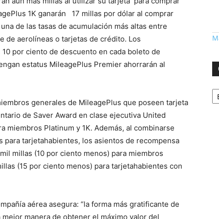
án aún más millas al utilizar su tarjeta para comprar
agePlus 1K ganarán 17 millas por dólar al comprar
, una de las tasas de acumulación más altas entre
Má
de aerolíneas o tarjetas de crédito. Los
 10 por ciento de descuento en cada boleto de
engan estatus MileagePlus Premier ahorrarán al
Ca
 miembros generales de MileagePlus que poseen tarjeta
entario de Saver Award en clase ejecutiva United
ara miembros Platinum y 1K. Además, al combinarse
para tarjetahabientes, los asientos de recompensa
 mil millas (10 por ciento menos) para miembros
millas (15 por ciento menos) para tarjetahabientes con
mpañía aérea asegura: “la forma más gratificante de
a mejor manera de obtener el máximo valor del