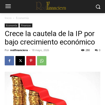
Inicio
Economía
Economía
Finanzas
Crece la cautela de la IP por
bajo crecimiento económico
Por
redfinanciera
-
18 mayo, 2026
280
0