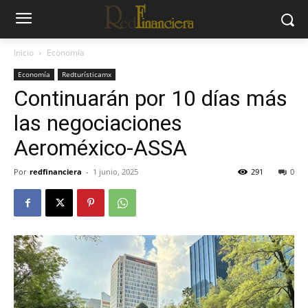
Inicio
Economía
Economía
Redturísticamx
Continuarán por 10 días más
las negociaciones
Aeroméxico-ASSA
Por
redfinanciera
-
1 junio, 2025
291
0