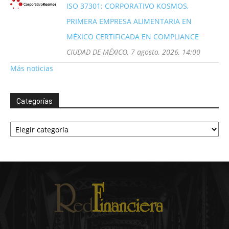
ISO 37301: CORPORATIVO KOSMOS,
PRIMERA EMPRESA ALIMENTARIA EN
MÉXICO CERTIFICADA EN COMPLIANCE
CIUDAD DE MÉXICO, 7 agosto, 2026, 14:00
Más noticias
Categorías
Categorías