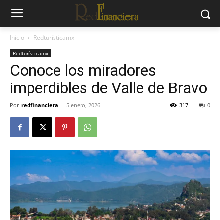
Inicio
Redturísticamx
Redturísticamx
Conoce los miradores
imperdibles de Valle de Bravo
Por
redfinanciera
-
5 enero, 2026
317
0