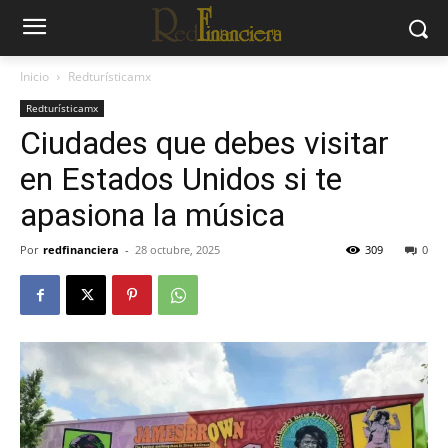
Inicio
Redturísticamx
Redturísticamx
Ciudades que debes visitar
en Estados Unidos si te
apasiona la música
Por
redfinanciera
-
28 octubre, 2025
309
0