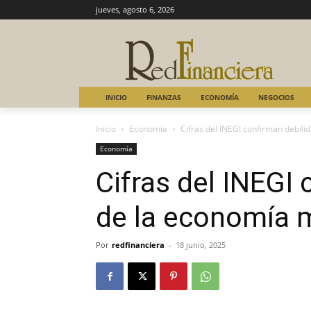
jueves, agosto 6, 2026
INICIO
FINANZAS
ECONOMÍA
NEGOCIOS
Inicio
Economía
Cifras del INEGI confirman debil
Economía
Cifras del INEGI
de la economía 
Por
redfinanciera
-
18 junio, 2025