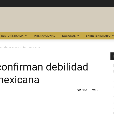
REDTURÍSTICAMX
INTERNACIONAL
NACIONAL
ENTRETENIMIENTO
idad de la economía mexicana
 confirman debilidad
mexicana
432
0