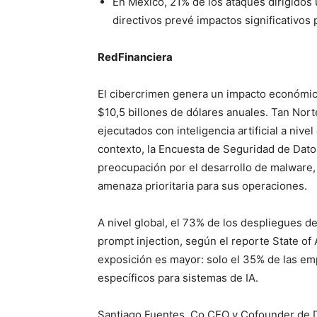
En México, 21% de los ataques dirigidos ut
directivos prevé impactos significativos
RedFinanciera
El cibercrimen genera un impacto económic
$10,5 billones de dólares anuales. Tan Nor
ejecutados con inteligencia artificial a nive
contexto, la Encuesta de Seguridad de Dato
preocupación por el desarrollo de malware,
amenaza prioritaria para sus operaciones.
A nivel global, el 73% de los despliegues d
prompt injection, según el reporte State of 
exposición es mayor: solo el 35% de las e
específicos para sistemas de IA.
Santiago Fuentes, Co CEO y Cofounder de D