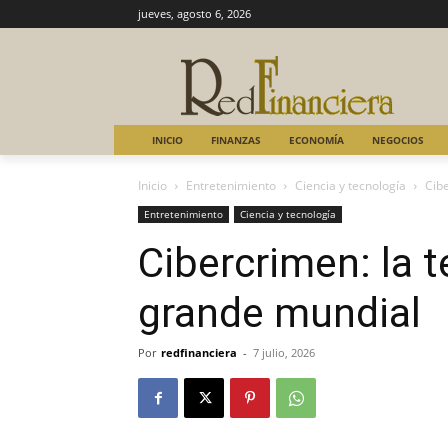
jueves, agosto 6, 2026
INICIO
FINANZAS
ECONOMÍA
NEGOCIOS
Inicio
Entretenimiento
Ciencia y tecnología
Cib
Entretenimiento
Ciencia y tecnología
Cibercrimen: la 
grande mundial
Por
redfinanciera
-
7 julio, 2026