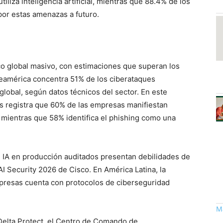
iliza inteligencia artificial, mientras que 88.4% de los
 por estas amenazas a futuro.
o global masivo, con estimaciones que superan los
teamérica concentra 51% de los ciberataques
l global, según datos técnicos del sector. En este
s registra que 60% de las empresas manifiestan
 mientras que 58% identifica el phishing como una
e IA en producción auditados presentan debilidades de
AI Security 2026 de Cisco. En América Latina, la
mpresas cuenta con protocolos de ciberseguridad
Má
elta Protect, el Centro de Comando de