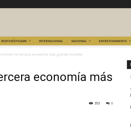
REDTURÍSTICAMX
INTERNACIONAL
NACIONAL
ENTRETENIMIENTO
ercrimen: la tercera economía más grande mundial
tercera economía más
353
0