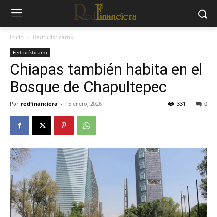
Inicio
Redturísticamx
Redturísticamx
Chiapas también habita en el
Bosque de Chapultepec
Por
redfinanciera
-
15 enero, 2026
331
0