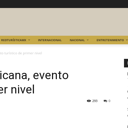
REDTURÍSTICAMX
INTERNACIONAL
NACIONAL
ENTRETENIMIENTO
 turístico de primer nivel
icana, evento
er nivel
293
0