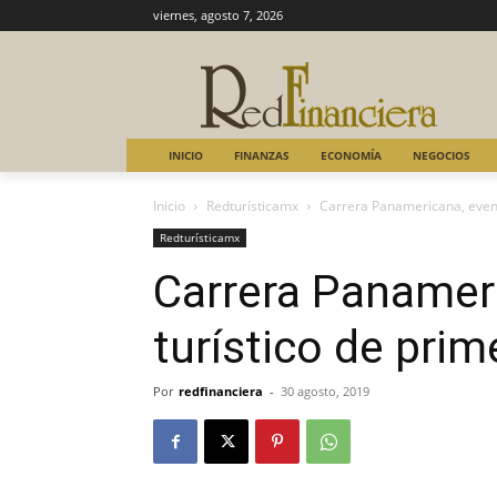
viernes, agosto 7, 2026
INICIO
FINANZAS
ECONOMÍA
NEGOCIOS
Inicio
Redturísticamx
Carrera Panamericana, evento
Redturísticamx
Carrera Panamer
turístico de prim
Por
redfinanciera
-
30 agosto, 2019