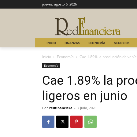
jueves, agosto 6, 2026
INICIO
FINANZAS
ECONOMÍA
NEGOCIOS
Inicio
Economía
Cae 1.89% la producción de vehícu
Economía
Cae 1.89% la pro
ligeros en junio
Por
redfinanciera
-
7 julio, 2026