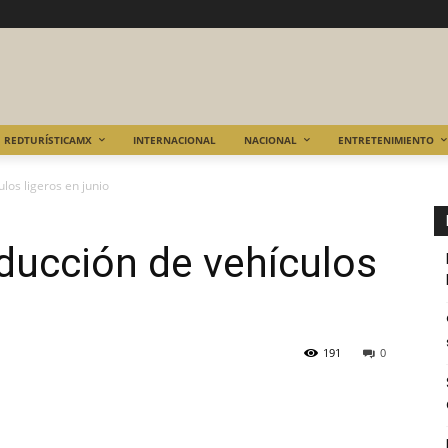
REDTURÍSTICAMX
INTERNACIONAL
NACIONAL
ENTRETENIMIENTO
los ligeros en junio
ducción de vehículos
191
0