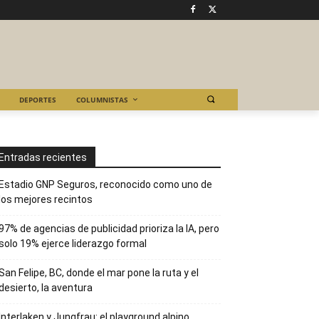
DEPORTES
COLUMNISTAS
Entradas recientes
Estadio GNP Seguros, reconocido como uno de
los mejores recintos
97% de agencias de publicidad prioriza la IA, pero
solo 19% ejerce liderazgo formal
San Felipe, BC, donde el mar pone la ruta y el
desierto, la aventura
Interlaken y Jungfrau: el playground alpino