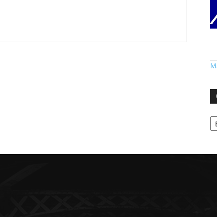
Má
Ca