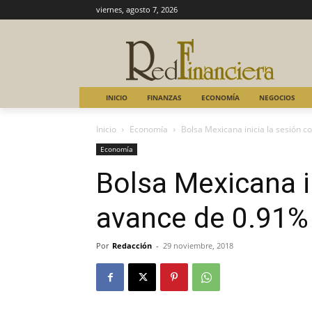
viernes, agosto 7, 2026
INICIO
FINANZAS
ECONOMÍA
NEGOCIOS
Inicio
Economía
Bolsa Mexicana inicia la sesión 
Economía
Bolsa Mexicana i
avance de 0.91%
Por
Redacción
-
29 noviembre, 2018