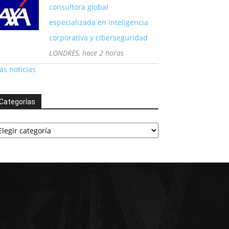
consultora global
especializada en inteligencia
corporativa y ciberseguridad
LONDRES, hace 2 horas
s noticias
Categorías
tegorías