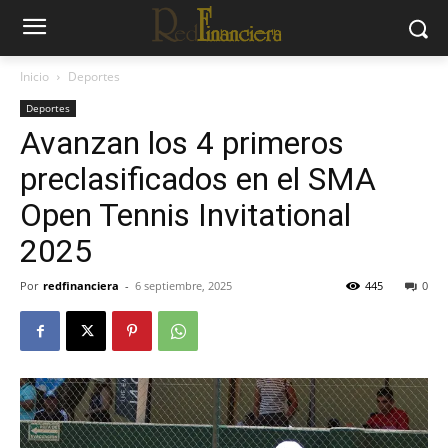
Inicio
Deportes
Deportes
Avanzan los 4 primeros
preclasificados en el SMA
Open Tennis Invitational
2025
Por
redfinanciera
-
6 septiembre, 2025
445
0