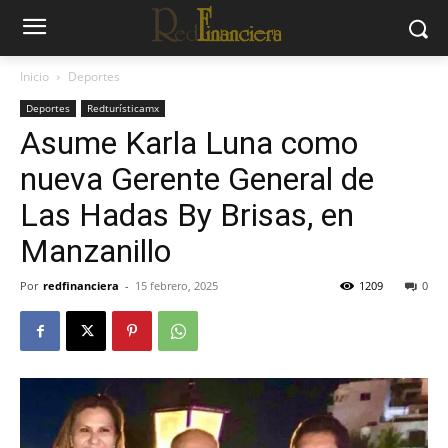
Inicio
Deportes
Deportes
Redturísticamx
Asume Karla Luna como
nueva Gerente General de
Las Hadas By Brisas, en
Manzanillo
Por
redfinanciera
-
15 febrero, 2025
1209
0