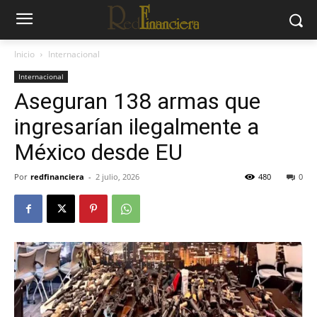
Inicio
Internacional
Internacional
Aseguran 138 armas que
ingresarían ilegalmente a
México desde EU
Por
redfinanciera
-
2 julio, 2026
480
0