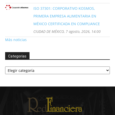
ISO 37301: CORPORATIVO KOSMOS,
PRIMERA EMPRESA ALIMENTARIA EN
MÉXICO CERTIFICADA EN COMPLIANCE
CIUDAD DE MÉXICO, 7 agosto, 2026, 14:00
Más noticias
Categorías
Categorías