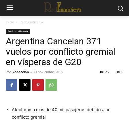
Inicio
Redturísticamx
Redturísticamx
Argentina Cancelan 371
vuelos por conflicto gremial
en vísperas de G20
Por
Redacción
-
23 noviembre, 2018
253
0
Afectarán a más de 40 mil pasajeros debido a un
conflicto gremial