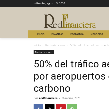
miércoles, agosto 5, 2026
INICIO
FINANZAS
ECONOMÍA
NEGOCIOS
Inicio
Redturísticamx
50% del tráfico aéreo mundia
Redturísticamx
50% del tráfico 
por aeropuertos 
carbono
Por
redfinanciera
-
26 marzo, 2026