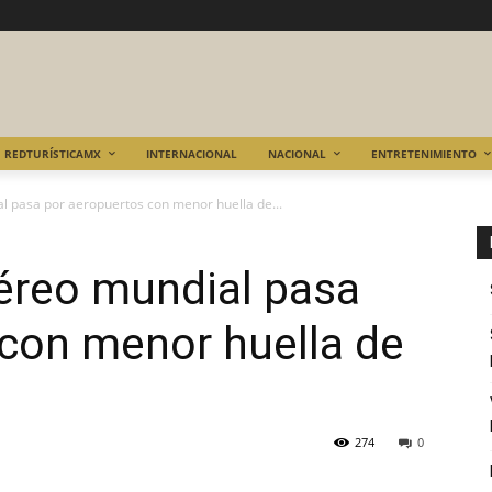
REDTURÍSTICAMX
INTERNACIONAL
NACIONAL
ENTRETENIMIENTO
l pasa por aeropuertos con menor huella de...
aéreo mundial pasa
con menor huella de
274
0