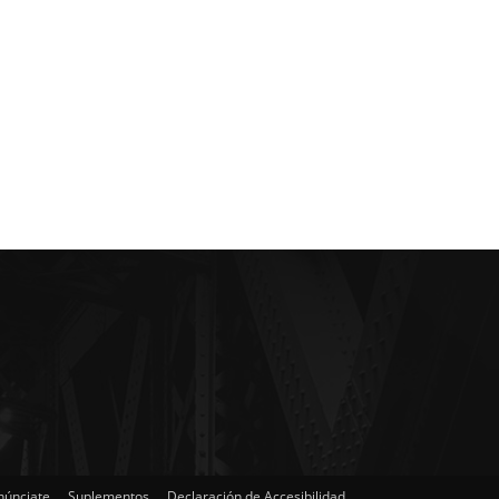
núnciate
Suplementos
Declaración de Accesibilidad