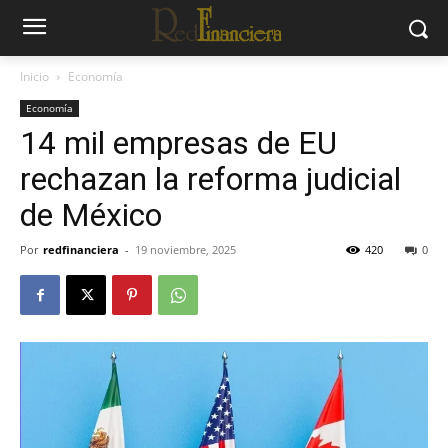
Inicio
Economía
Economía
14 mil empresas de EU
rechazan la reforma judicial
de México
Por
redfinanciera
-
19 noviembre, 2025
420
0