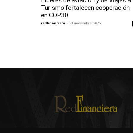
Líderes de aviación y de Viajes &
Turismo fortalecen cooperación
en COP30
redfinanciera
-
23 noviembre, 2025