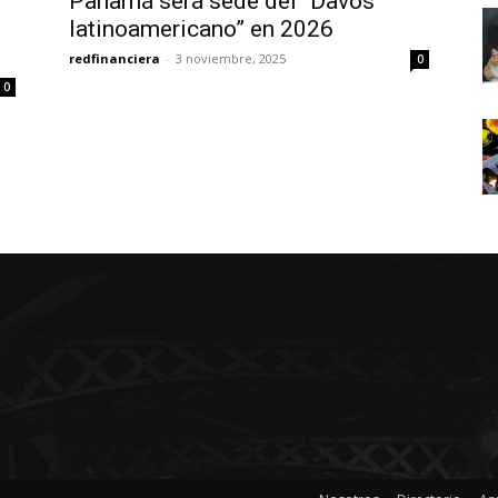
Panamá será sede del “Davos
latinoamericano” en 2026
redfinanciera
-
3 noviembre, 2025
0
0