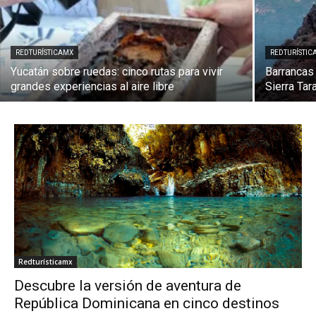
REDTURÍSTICAMX
REDTURÍSTIC
Yucatán sobre ruedas: cinco rutas para vivir
Barrancas 
grandes experiencias al aire libre
Sierra Ta
Redturísticamx
Descubre la versión de aventura de
República Dominicana en cinco destinos