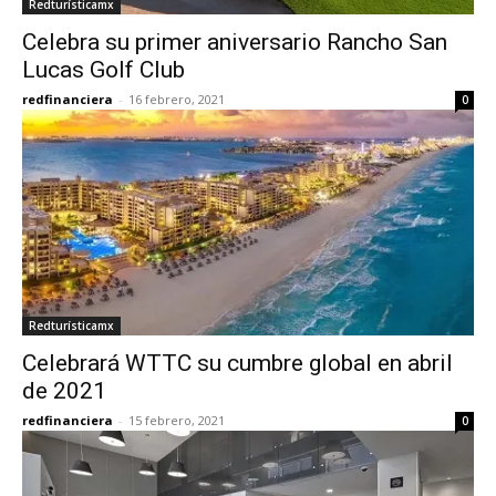
Redturísticamx
Celebra su primer aniversario Rancho San
Lucas Golf Club
redfinanciera
-
16 febrero, 2021
0
Redturísticamx
Celebrará WTTC su cumbre global en abril
de 2021
redfinanciera
-
15 febrero, 2021
0