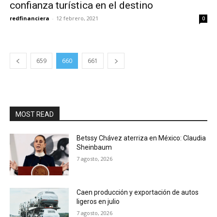
confianza turística en el destino
redfinanciera
-
12 febrero, 2021
0
659
660
661
MOST READ
Betssy Chávez aterriza en México: Claudia
Sheinbaum
7 agosto, 2026
Caen producción y exportación de autos
ligeros en julio
7 agosto, 2026