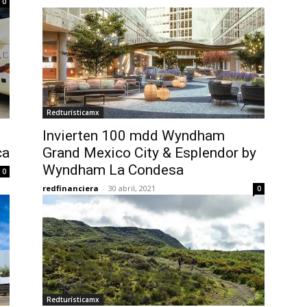
0
Redturísticamx
Invierten 100 mdd Wyndham
ca
Grand Mexico City & Esplendor by
Wyndham La Condesa
0
redfinanciera
-
30 abril, 2021
0
Redturísticamx