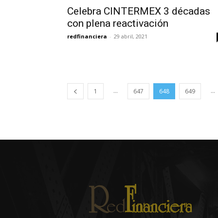
Celebra CINTERMEX 3 décadas
con plena reactivación
redfinanciera
-
29 abril, 2021
...
...
1
647
648
649