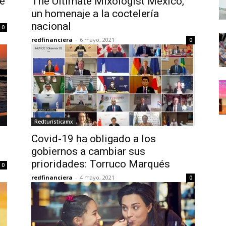
e
The Ultimate Mixologist México,
un homenaje a la coctelería
nacional
0
redfinanciera
-
6 mayo, 2021
0
Redturísticamx
Covid-19 ha obligado a los
gobiernos a cambiar sus
prioridades: Torruco Marqués
0
redfinanciera
-
4 mayo, 2021
0