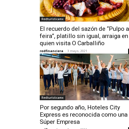
Redturísticamx
El recuerdo del sazón de “Pulpo a
feira”, platillo sin igual, arraiga en
quien visita O Carballiño
redfinanciera
-
3 mayo, 2021
Redturísticamx
Por segundo año, Hoteles City
Express es reconocida como una
Súper Empresa