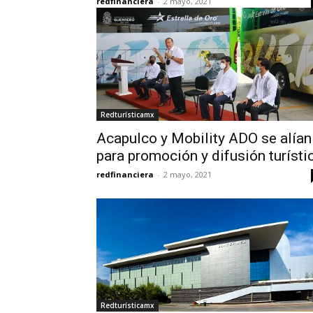
redfinanciera
-
2 mayo, 2021
Redturísticamx
Acapulco y Mobility ADO se alían
para promoción y difusión turísti
redfinanciera
-
2 mayo, 2021
Redturísticamx