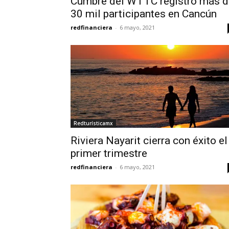
Cumbre del WTTC registró más d
30 mil participantes en Cancún
redfinanciera
-
6 mayo, 2021
Redturísticamx
Riviera Nayarit cierra con éxito el
primer trimestre
redfinanciera
-
6 mayo, 2021