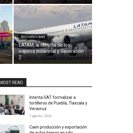
REDTURÍSTICAMX
LATAM, la favorita de los
viajeros millennial y Generación
Z
MOST READ
Intenta SAT formalizar a
tortilleros de Puebla, Tlaxcala y
Veracruz
7 agosto, 2026
Caen producción y exportación
de autos ligeros en julio