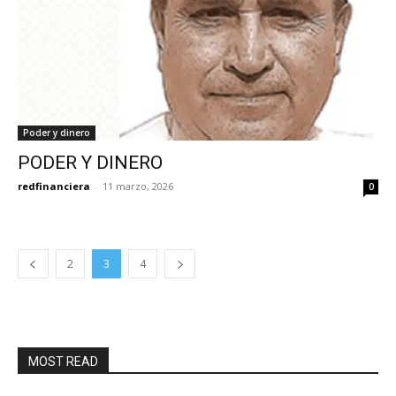
Poder y dinero
PODER Y DINERO
redfinanciera
-
11 marzo, 2026
0
2
3
4
MOST READ