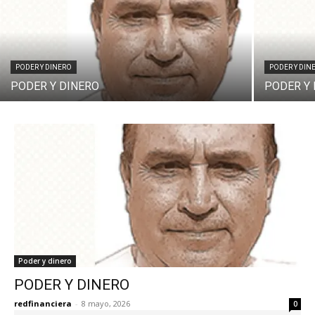
PODER Y DINERO
PODER Y DIN
PODER Y DINERO
PODER Y
Poder y dinero
PODER Y DINERO
redfinanciera
-
8 mayo, 2026
0