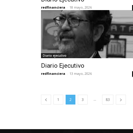
redfinanciera
-
18 mayo, 2026
Diario ejecutivo
Diario Ejecutivo
redfinanciera
-
13 mayo, 2026
...
1
2
3
83