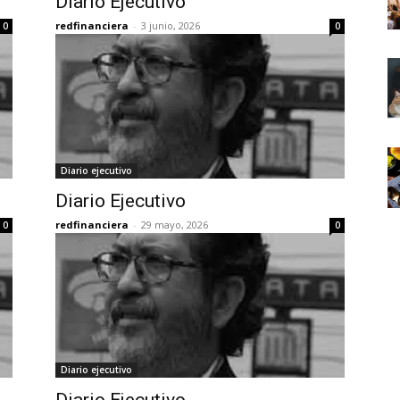
Diario Ejecutivo
redfinanciera
-
3 junio, 2026
0
0
Diario ejecutivo
Diario Ejecutivo
redfinanciera
-
29 mayo, 2026
0
0
Diario ejecutivo