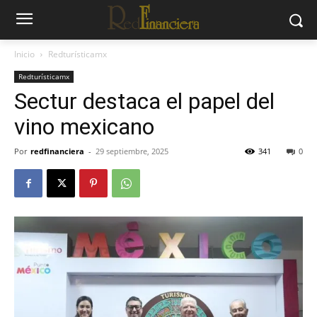
Inicio
Redturísticamx
Redturísticamx
Sectur destaca el papel del
vino mexicano
Por
redfinanciera
-
29 septiembre, 2025
341
0