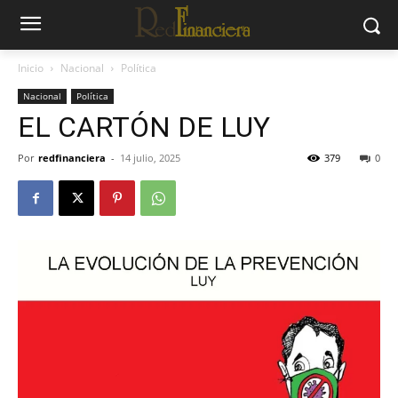
Inicio
Nacional
Política
Nacional
Política
EL CARTÓN DE LUY
Por
redfinanciera
-
14 julio, 2025
379
0