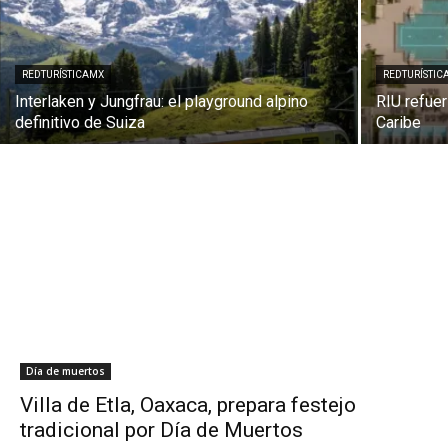
REDTURÍSTICAMX
REDTURÍSTIC
Interlaken y Jungfrau: el playground alpino
RIU refue
definitivo de Suiza
Caribe
Día de muertos
Villa de Etla, Oaxaca, prepara festejo
tradicional por Día de Muertos