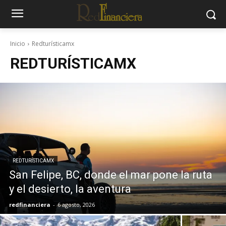
Inicio
Redturísticamx
REDTURÍSTICAMX
REDTURÍSTICAMX
San Felipe, BC, donde el mar pone la ruta
y el desierto, la aventura
redfinanciera
-
6 agosto, 2026